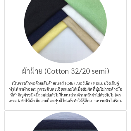
ผ้าฝ้าย (Cotton 32/20 semi)
เป็นการถักทอด้วยเส้นด้ายเบอร์ TC45 (เบอร์เล็ก) ทอแบบวิ่งเส้นคู่
ทำให้ตาผ้าออกมากระชับละเอียดและได้เนื้อสัมผัสที่นุ่มไม่กระด้างมือ
ที่สำคัญผ้าชนิดนี้สวมใส่แล้วไม่ขึ้นขน ส่วนด้านหลังผ้าใส่ด้วยใยไมโคร
เกรด A ทำให้ผ้า มีความยืดหยุ่นดี ใส่แล้วทำให้รู้สึกเบาสบายตัว ไม่ร้อน