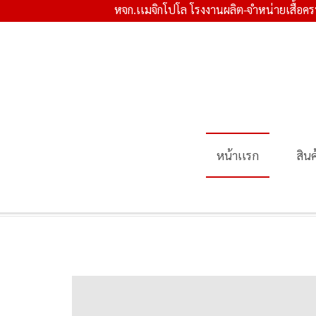
หจก.เเมจิกโปโล โรงงานผลิต-จำหน่ายเสื้อค
หน้าเเรก
สิน